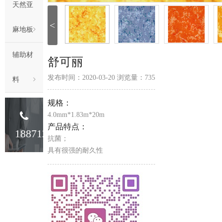
天然亚
<
麻地板
辅助材
舒可丽
发布时间：2020-03-20 浏览量：
735
料
规格：
4.0mm*1.83m*20m
产品特点：
18871233341
抗菌；
具有很强的耐久性