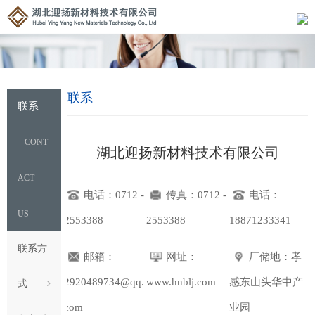
联系
联系
CONT
湖北迎扬新材料技术有限公司
ACT
电话：0712 -
传真：0712 -
电话：
US
2553388
2553388
18871233341
联系方
邮箱：
网址：
厂储地：孝
2920489734@qq.
www.hnblj.com
感东山头华中产
式
com
业园